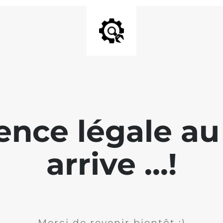
rence légale a
arrive ...!
Merci de revenir bientôt :)