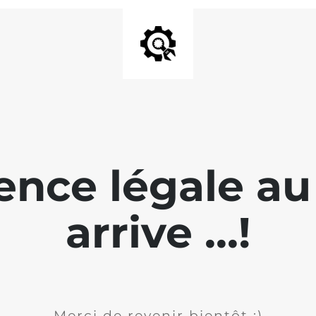
rence légale a
arrive ...!
Merci de revenir bientôt :)